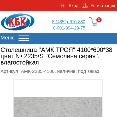
Вход
Регистрация
0
8 (4852) 670-880
8-901-994-29-75
Меню
Столешница "АМК ТРОЯ" 4100*600*38
цвет № 2235/S "Семолина серая",
влагостойкая
Артикул: АМК-2235-4100, наличие: под заказ