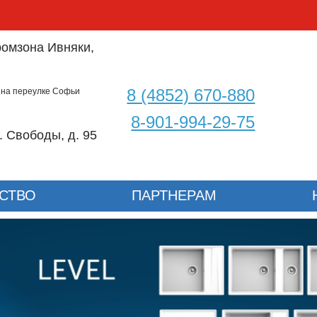
омзона Ивняки,
8 (4852) 670-880
 на переулке Софьи
8-901-994-29-75
. Свободы, д. 95
СТВО
ПАРТНЕРАМ