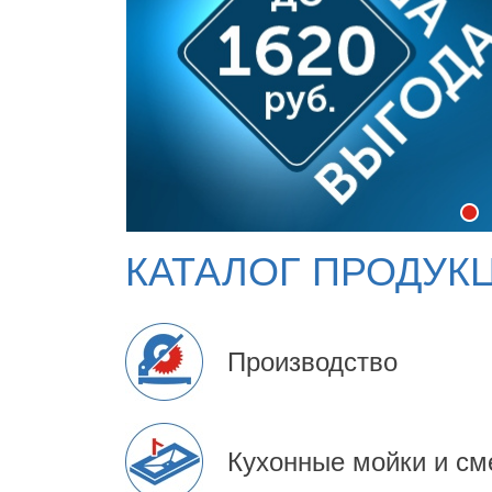
ТК "КБК" официал
Кухонная техни
КАТАЛОГ ПРОДУК
Производство
Кухонные мойки и см