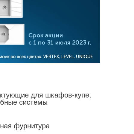
итуры BRASS
и под заказ
ктующие для шкафов-купе,
обные системы
ная фурнитура