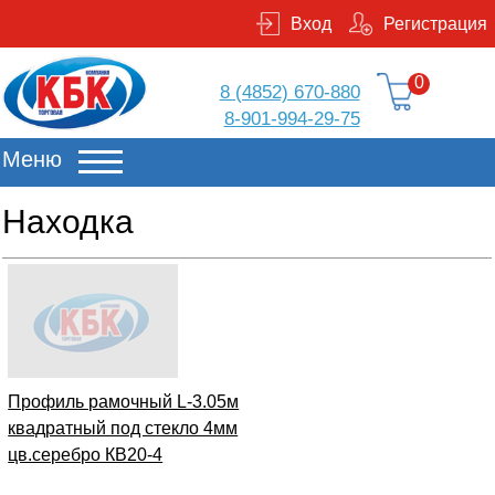
Вход
Регистрация
0
8 (4852) 670-880
8-901-994-29-75
Меню
Находка
Профиль рамочный L-3.05м
квадратный под стекло 4мм
цв.серебро КВ20-4